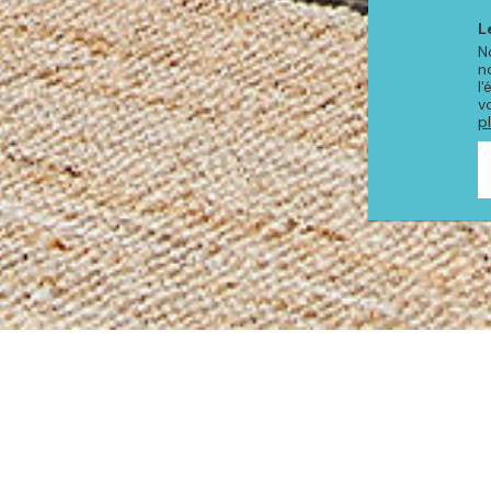
L
N
n
l
v
p
PRODUITS DE LA COLLE