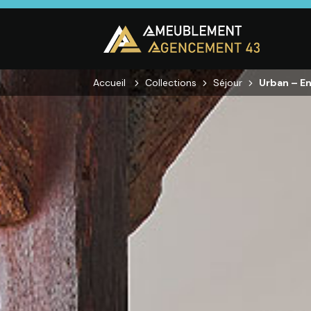
Accueil
Collections
Séjour
Urban – En
CUISINE
SALON
SÉJOUR
Cuisines
Canapés droits,
Enfilades,
équipées,
Salons d’angles
Tables, Chai
adaptées à vos
& composables,
Meubles TV,
mesures.
Fauteuils et
Meubles de
canapés de
complémen
relaxation,
Tables basses