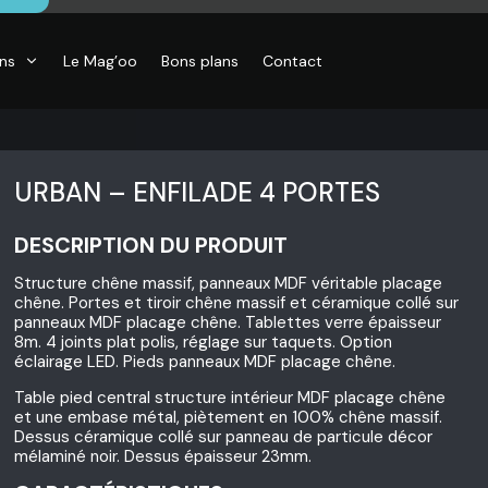
ons
Le Mag’oo
Bons plans
Contact
URBAN – ENFILADE 4 PORTES
DESCRIPTION DU PRODUIT
CO
Structure chêne massif, panneaux MDF véritable placage
essoires de
chêne. Portes et tiroir chêne massif et céramique collé sur
son, Objets
panneaux MDF placage chêne. Tablettes verre épaisseur
o,
8m. 4 joints plat polis, réglage sur taquets. Option
inaires,
éclairage LED. Pieds panneaux MDF placage chêne.
o murales
Table pied central structure intérieur MDF placage chêne
et une embase métal, piètement en 100% chêne massif.
Dessus céramique collé sur panneau de particule décor
mélaminé noir. Dessus épaisseur 23mm.