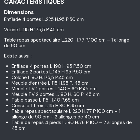
CARACTÉRISTIQUES
Dimensions
Enfilade 4 portes L.225 H.95 P.50 cm
Vitrine L.115 H.175,5 P.45 cm
Table repas spectaculaire L.220 H.77 P.100 cm – 1 allonge
de 90 cm
Existe aussi :
Enfilade 4 portes L.190 H.95 P.50 cm
Enfilade 2 portes L.145 H.95 P.50 cm
Colone L.80 H.175,5 P.45 cm
Meuble d’entrée L.115 H.95 P. 45 cm
Meuble TV 1 portes L.140 H.60 P.45 cm
Meuble TV 2 portes L.180 H. 60 P. 45 cm
Table basse L.115 H.40 P.65 cm
Console 1 tiroir L.115 H.80 P.35 cm
Table repas spectaculaire L.220 H.77 P.100 cm – 1
allonge de 90 cm + 2 allonges de 40 cm
Table de repas 4 pieds L.180 H.76 P.100 – 2 allonges de
45 cm