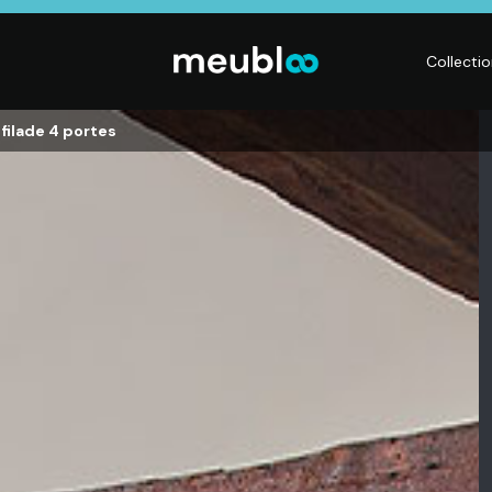
Collecti
filade 4 portes
CHAMBRE
LITERIE
DÉ
Dressings,
Matelas,
Acc
ses,
Armoires, Lits,
Sommiers,
mai
Chevets,
Literies
déc
Commodes
électriques,
Lum
t
Linge de maison
Déc