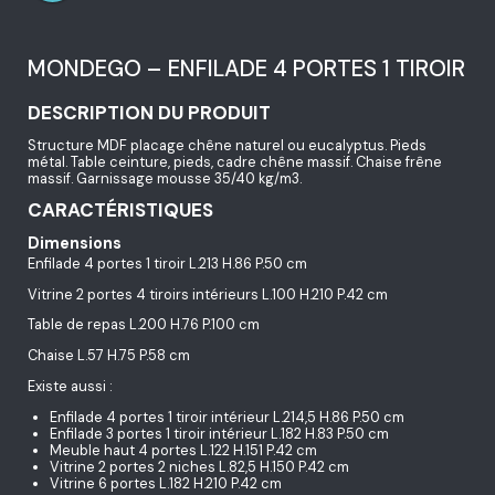
MONDEGO – ENFILADE 4 PORTES 1 TIROIR
DESCRIPTION DU PRODUIT
Structure MDF placage chêne naturel ou eucalyptus. Pieds
métal. Table ceinture, pieds, cadre chêne massif. Chaise frêne
massif. Garnissage mousse 35/40 kg/m3.
CARACTÉRISTIQUES
Dimensions
Enfilade 4 portes 1 tiroir L.213 H.86 P.50 cm
Vitrine 2 portes 4 tiroirs intérieurs L.100 H.210 P.42 cm
Table de repas L.200 H.76 P.100 cm
Chaise L.57 H.75 P.58 cm
Existe aussi :
Enfilade 4 portes 1 tiroir intérieur L.214,5 H.86 P.50 cm
Enfilade 3 portes 1 tiroir intérieur L.182 H.83 P.50 cm
Meuble haut 4 portes L.122 H.151 P.42 cm
Vitrine 2 portes 2 niches L.82,5 H.150 P.42 cm
Vitrine 6 portes L.182 H.210 P.42 cm