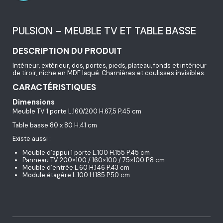
PULSION – MEUBLE TV ET TABLE BASSE
DESCRIPTION DU PRODUIT
Intérieur, extérieur, dos, portes, pieds, plateau, fonds et intérieur
de tiroir, niche en MDF laqué. Charnières et coulisses invisibles.
CARACTÉRISTIQUES
Dimensions
Meuble TV 1 porte L.160/200 H.67,5 P.45 cm
Table basse 80 x 80 H.41 cm
Existe aussi :
Meuble d’appui 1 porte L.100 H.155 P.45 cm
Panneau TV 200×100 / 160×100 / 75×100 P.8 cm
Meuble d’entrée L.60 H.146 P.43 cm
Module étagère L.100 H.185 P.50 cm