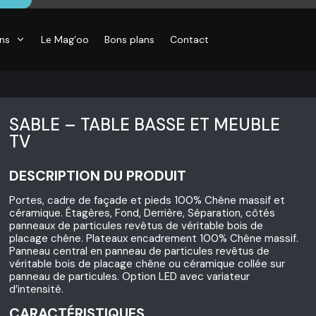
ons
Le Mag’oo
Bons plans
Contact
SABLE – TABLE BASSE ET MEUBLE
TV
DESCRIPTION DU PRODUIT
CO
essoires de
Portes, cadre de façade et pieds 100% Chêne massif et
son, Objets
céramique. Étagères, Fond, Derrière, Séparation, côtés
o,
panneaux de particules revêtus de véritable bois de
inaires,
o murales
placage chêne. Plateaux encadrement 100% Chêne massif.
Panneau central en panneau de particules revêtus de
véritable bois de placage chêne ou céramique collée sur
panneau de particules. Option LED avec variateur
d’intensité.
CARACTÉRISTIQUES