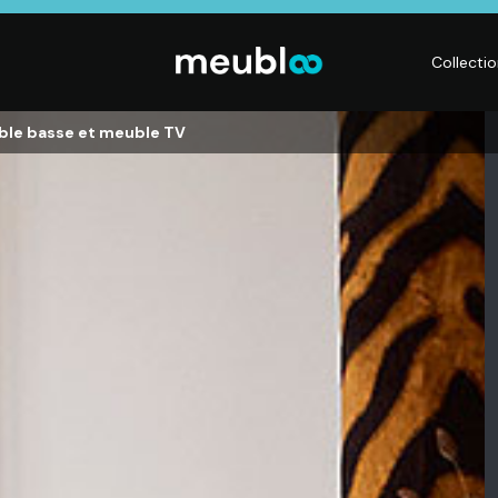
Collecti
able basse et meuble TV
CHAMBRE
LITERIE
DÉ
Dressings,
Matelas,
Acc
ses,
Armoires, Lits,
Sommiers,
mai
Chevets,
Literies
déc
Commodes
électriques,
Lum
t
Linge de maison
Déc