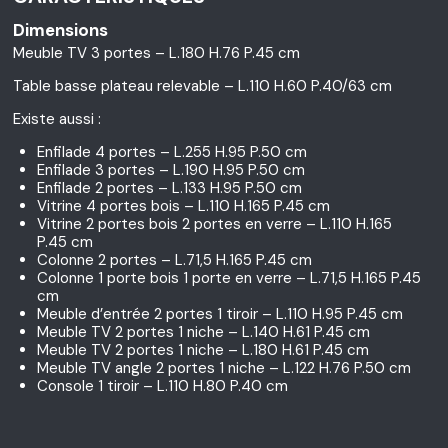
Dimensions
Meuble TV 3 portes – L.180 H.76 P.45 cm
Table basse plateau relevable – L.110 H.60 P.40/63 cm
Existe aussi :
Enfilade 4 portes – L.255 H.95 P.50 cm
Enfilade 3 portes – L.190 H.95 P.50 cm
Enfilade 2 portes – L.133 H.95 P.50 cm
Vitrine 4 portes bois – L.110 H.165 P.45 cm
Vitrine 2 portes bois 2 portes en verre – L.110 H.165
P.45 cm
Colonne 2 portes – L.71,5 H.165 P.45 cm
Colonne 1 porte bois 1 porte en verre – L.71,5 H.165 P.45
cm
Meuble d’entrée 2 portes 1 tiroir – L.110 H.95 P.45 cm
Meuble TV 2 portes 1 niche – L.140 H.61 P.45 cm
Meuble TV 2 portes 1 niche – L.180 H.61 P.45 cm
Meuble TV angle 2 portes 1 niche – L.122 H.76 P.50 cm
Console 1 tiroir – L.110 H.80 P.40 cm