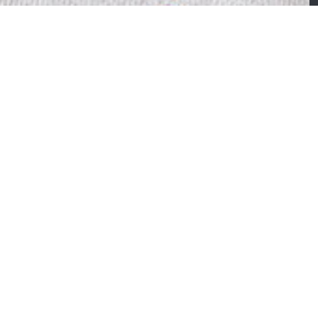
CTION
SABLE
ble – Vitrine et
onsole