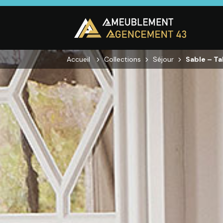
Accueil
Collections
Séjour
Sable – T
CUISINE
SALON
SÉJOUR
Cuisines
Canapés droits,
Enfilades,
équipées,
Salons d’angles
Tables, Chai
adaptées à vos
& composables,
Meubles TV,
mesures.
Fauteuils et
Meubles de
canapés de
complémen
relaxation,
Tables basses