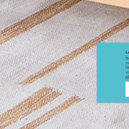
L
N
n
l
v
p