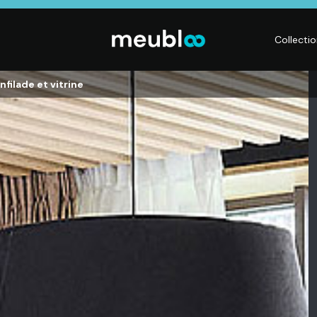
Collecti
nfilade et vitrine
CHAMBRE
LITERIE
DÉ
Dressings,
Matelas,
Acc
ses,
Armoires, Lits,
Sommiers,
mai
Chevets,
Literies
déc
Commodes
électriques,
Lum
t
Linge de maison
Déc