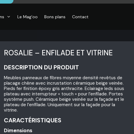
ons
Le Mag’oo
Bons plans
Contact
ROSALIE – ENFILADE ET VITRINE
DESCRIPTION DU PRODUIT
CO
Meubles panneaux de fibres moyenne densité revêtus de
essoires de
placage chêne avec incrustation céramique beige veinée.
son, Objets
Pieds fer finition époxy gris anthracite. Eclairage leds sous
o,
plateau avec interrupteur « touch » pour l’enfilade. Portes
inaires,
système push. Céramique beige veinée sur la façade et le
o murales
plateau de l’enfilade. Uniquement sur la façade pour la
vitrine.
CARACTÉRISTIQUES
Dimensions