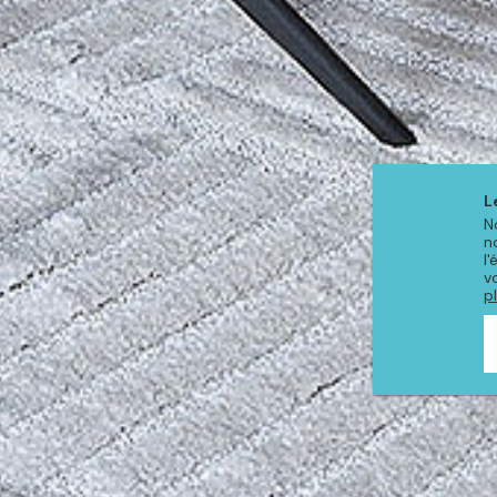
L
N
n
l
v
p