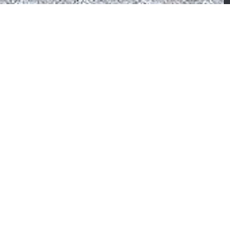
CTION
ROSALIE
salie – Table
Rosalie – Meuble TV
éramique beige veinée