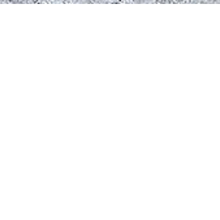
PRODUITS DE LA COLLE
Rosalie – Meuble TV,
Ro
bibus & table basse
c