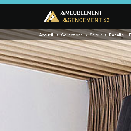
Accueil
Collections
Séjour
Rosalie – E
CUISINE
SALON
SÉJOUR
Cuisines
Canapés droits,
Enfilades,
équipées,
Salons d’angles
Tables, Chai
adaptées à vos
& composables,
Meubles TV,
mesures.
Fauteuils et
Meubles de
canapés de
complémen
relaxation,
Tables basses