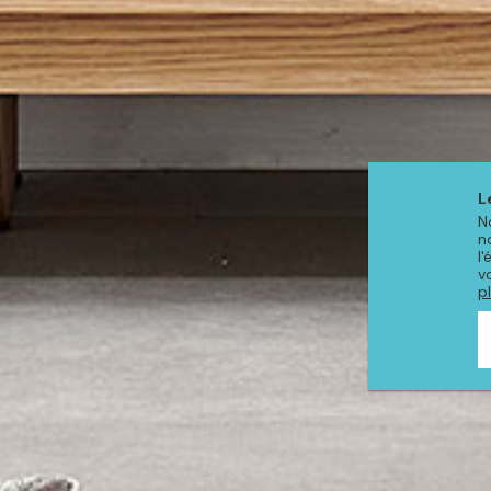
L
N
n
l
v
p