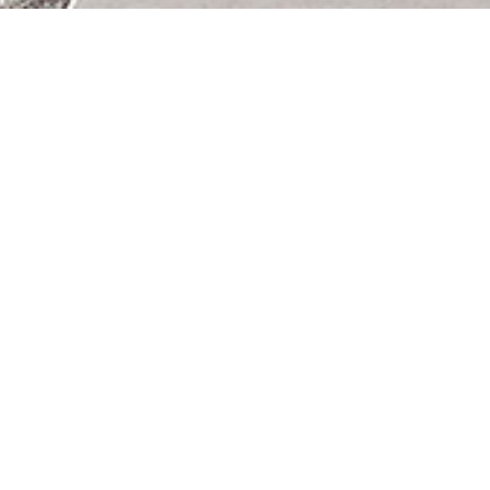
PRODUITS DE LA COLLE
Littoral – Vitrine
Li
p