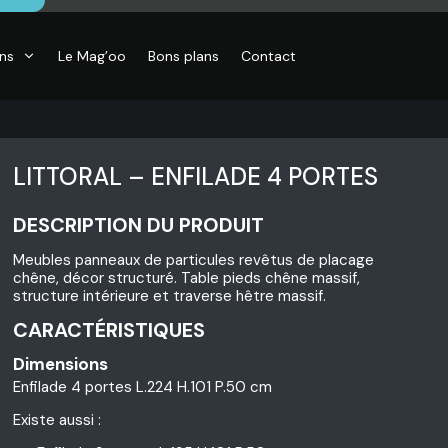
ons
Le Mag’oo
Bons plans
Contact
LITTORAL – ENFILADE 4 PORTES
DESCRIPTION DU PRODUIT
CO
Meubles panneaux de particules revêtus de placage
essoires de
chêne, décor structuré. Table pieds chêne massif,
son, Objets
structure intérieure et traverse hêtre massif.
o,
inaires,
CARACTÉRISTIQUES
o murales
Dimensions
Enfilade 4 portes L.224 H.101 P.50 cm
Existe aussi :