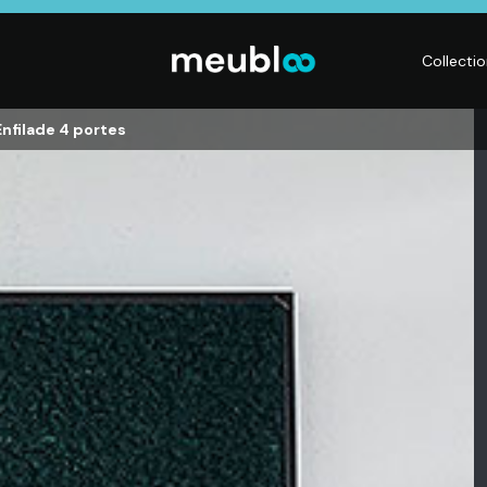
Collecti
 Enfilade 4 portes
CHAMBRE
LITERIE
DÉ
Dressings,
Matelas,
Acc
ses,
Armoires, Lits,
Sommiers,
mai
Chevets,
Literies
déc
Commodes
électriques,
Lum
t
Linge de maison
Déc