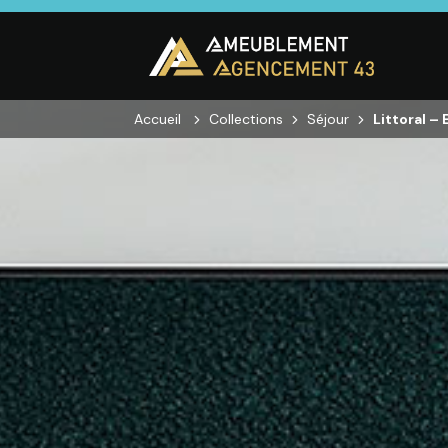
Accueil
Collections
Séjour
Littoral –
CUISINE
SALON
SÉJOUR
Cuisines
Canapés droits,
Enfilades,
équipées,
Salons d’angles
Tables, Chai
adaptées à vos
& composables,
Meubles TV,
mesures.
Fauteuils et
Meubles de
canapés de
complémen
relaxation,
Tables basses