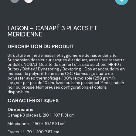
LAGON – CANAPÉ 3 PLACES ET
MÉRIDIENNE
DESCRIPTION DU PRODUIT
Structure en hêtre massif et agglomérée de haute densité.
Suspension dossier sur sangles élastiques, assise sur ressorts
ondulés NOSAG. Qualité de confort d’assise au choix : HR40 /
Bultex / Bioflex / Dynaspring / Boxspring+. Dos et accoudoirs en
mousse de polyuréthane sans CFC. Garnissage ouate de
polyester avec thermofixage, 100% recyclable (250 gr/m²).
Largeur par pas de 10 cm. Avec ou sans passepoil. Pieds finition
noir ou brossé. Nombreuses configurations et coloris
disponibles.
CARACTÉRISTIQUES
Dimensions
Canapé 3 places L. 210 H. 107 P. 81 cm
Méridienne L. 190 H. 107 P. 81 cm
Fauteuil L. 70 H. 100 P. 87 cm