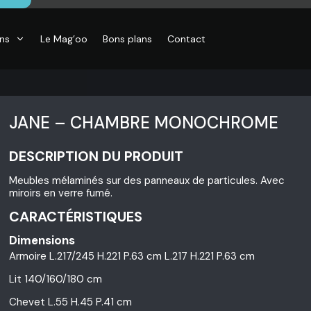
ons
Le Mag’oo
Bons plans
Contact
JANE – CHAMBRE MONOCHROME
DESCRIPTION DU PRODUIT
CO
Meubles mélaminés sur des panneaux de particules. Avec
essoires de
miroirs en verre fumé.
son, Objets
o,
CARACTÉRISTIQUES
inaires,
o murales
Dimensions
Armoire L.217/245 H.221 P.63 cm L.217 H.221 P.63 cm
Lit 140/160/180 cm
Chevet L.55 H.45 P.41 cm