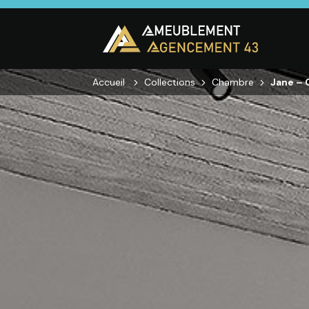
Accueil
Collections
Chambre
Jane –
CUISINE
SALON
SÉJOUR
Cuisines
Canapés droits,
Enfilades,
équipées,
Salons d’angles
Tables, Chai
adaptées à vos
& composables,
Meubles TV,
mesures.
Fauteuils et
Meubles de
canapés de
complémen
relaxation,
Tables basses