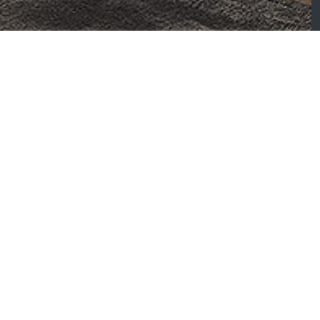
lympe – Chambre
Wind – Chambre