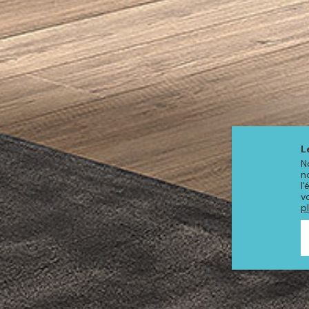
L
N
n
l
v
p