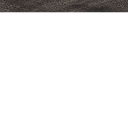
PRODUITS SIMILAIRES
Grenade – Tête de lit,
O
cadre de lit et armoire