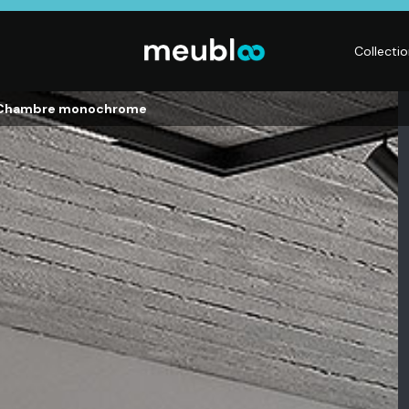
Collecti
 Chambre monochrome
CHAMBRE
LITERIE
DÉ
Dressings,
Matelas,
Acc
ses,
Armoires, Lits,
Sommiers,
mai
Chevets,
Literies
déc
Commodes
électriques,
Lum
t
Linge de maison
Déc