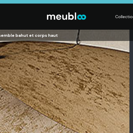
Collecti
nsemble bahut et corps haut
CHAMBRE
LITERIE
DÉ
Dressings,
Matelas,
Acc
ses,
Armoires, Lits,
Sommiers,
mai
Chevets,
Literies
déc
Commodes
électriques,
Lum
t
Linge de maison
Déc