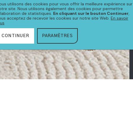
ous utilisons des cookies pour vous offrir la meilleure expérience sur
otre site. Nous utilisons également des cookies pour permettre
'élaboration de statistiques.
En cliquant sur le bouton Continuer
,
ous acceptez de recevoir les cookies sur notre site Web.
En savoir
lus
CONTINUER
PARAMÈTRES
CTION
CLARA