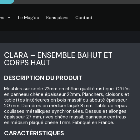
ons
Le Mag’oo
Bons plans
Contact
CLARA – ENSEMBLE BAHUT ET
CORPS HAUT
DESCRIPTION DU PRODUIT
CO
essoires de
Meubles sur socle 22mm en chêne qualité rustique. Côtés
son, Objets
en panneau chêne épaisseur 22mm. Planchers, cloisons et
o,
tablettes intérieures en bois massif ou abouté épaisseur
inaires,
o murales
20 mm. Derrières en médium laqué 8 mm. Table de repas
coulisses métalliques synchronisées. Dessus et allonges
épaisseur 27 mm, rives chêne massif, panneaux centraux
en médium plaqué chêne 1 mm. Fabriqué en France.
CARACTÉRISTIQUES