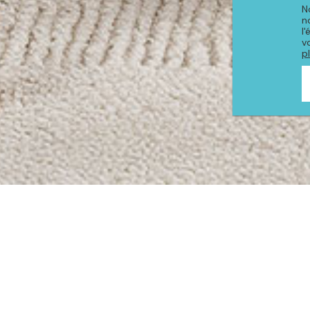
N
n
l
v
p
PRODUITS DE LA COLLE