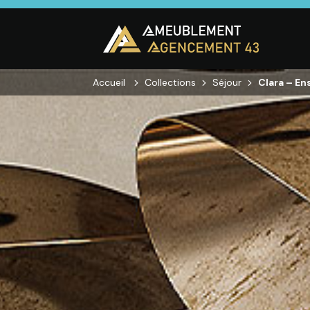
Accueil
Collections
Séjour
Clara – E
CUISINE
SALON
SÉJOUR
Cuisines
Canapés droits,
Enfilades,
équipées,
Salons d’angles
Tables, Chai
adaptées à vos
& composables,
Meubles TV,
mesures.
Fauteuils et
Meubles de
canapés de
complémen
relaxation,
Tables basses