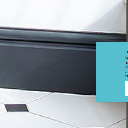
L
N
n
l
v
p