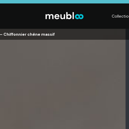
Collecti
– Chiffonnier chêne massif
CHAMBRE
LITERIE
DÉ
Dressings,
Matelas,
Acc
ses,
Armoires, Lits,
Sommiers,
mai
Chevets,
Literies
déc
Commodes
électriques,
Lum
t
Linge de maison
Déc