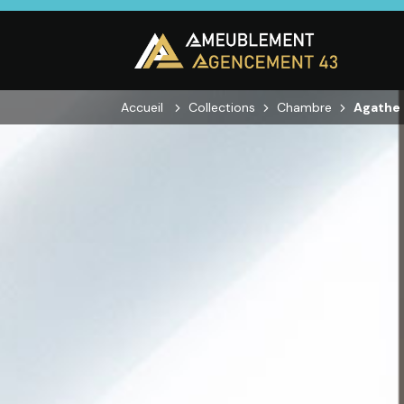
Accueil
Collections
Chambre
Agathe 
CUISINE
SALON
SÉJOUR
Cuisines
Canapés droits,
Enfilades,
équipées,
Salons d’angles
Tables, Chai
adaptées à vos
& composables,
Meubles TV,
mesures.
Fauteuils et
Meubles de
canapés de
complémen
relaxation,
Tables basses