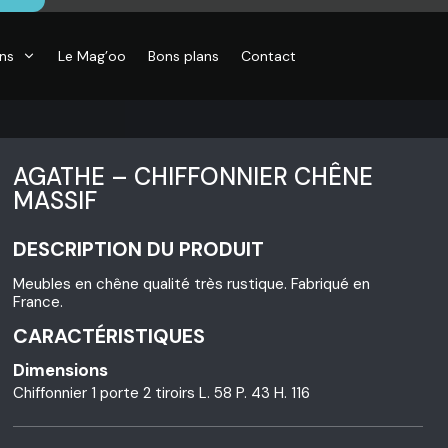
ons
Le Mag’oo
Bons plans
Contact
AGATHE – CHIFFONNIER CHÊNE
MASSIF
DESCRIPTION DU PRODUIT
CO
essoires de
Meubles en chêne qualité très rustique. Fabriqué en
son, Objets
France.
o,
inaires,
CARACTÉRISTIQUES
o murales
Dimensions
Chiffonnier 1 porte 2 tiroirs L. 58 P. 43 H. 116