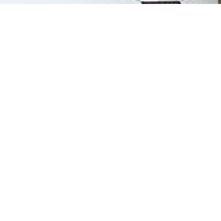
PRODUITS DE LA COLLE
Agathe – Lit chêne
A
massif et tissu
m